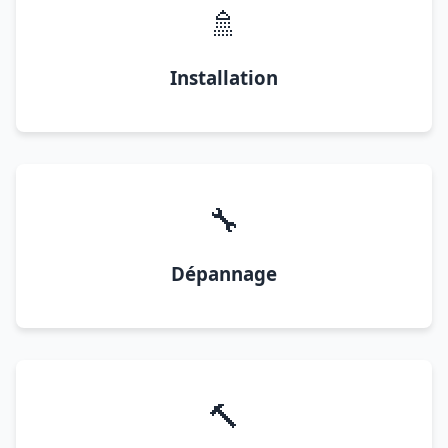
🚿
Installation
🔧
Dépannage
🔨