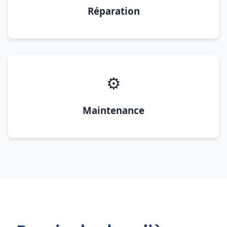
Réparation
⚙️
Maintenance