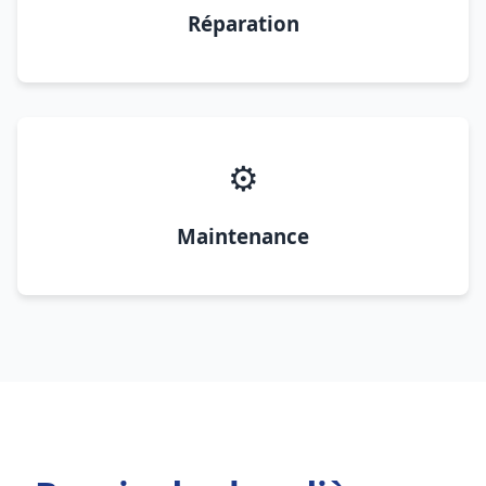
Réparation
⚙️
Maintenance