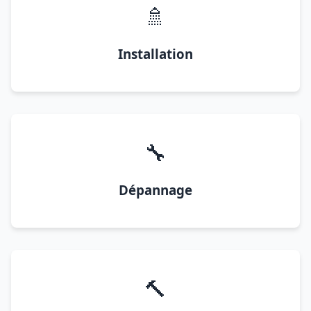
🚿
Installation
🔧
Dépannage
🔨