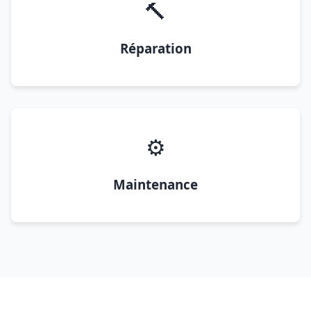
🔨
Réparation
⚙️
Maintenance