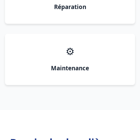
Réparation
⚙️
Maintenance