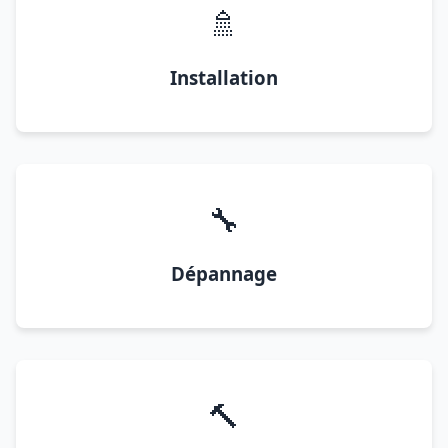
🚿
Installation
🔧
Dépannage
🔨