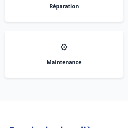
Réparation
⚙️
Maintenance