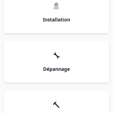
🚿
Installation
🔧
Dépannage
🔨