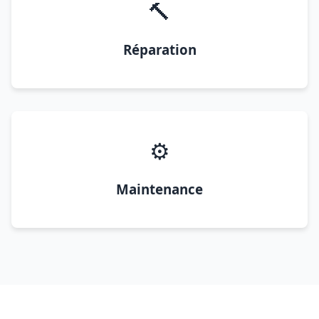
🔨
Réparation
⚙️
Maintenance