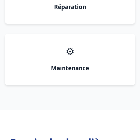
Réparation
⚙️
Maintenance