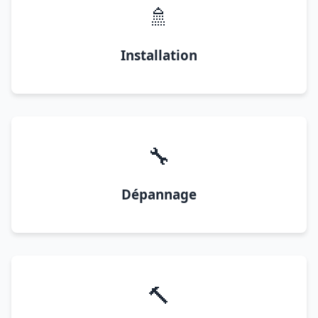
🚿
Installation
🔧
Dépannage
🔨