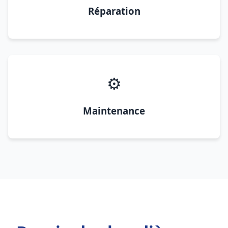
Réparation
⚙️
Maintenance