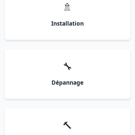
🚿
Installation
🔧
Dépannage
🔨