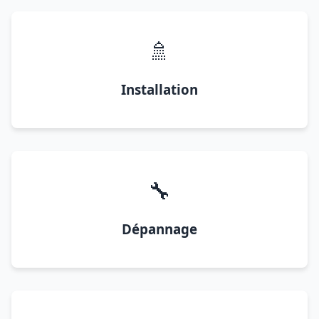
🚿
Installation
🔧
Dépannage