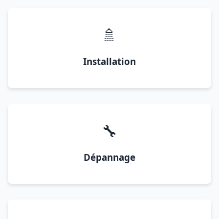
🚿
Installation
🔧
Dépannage