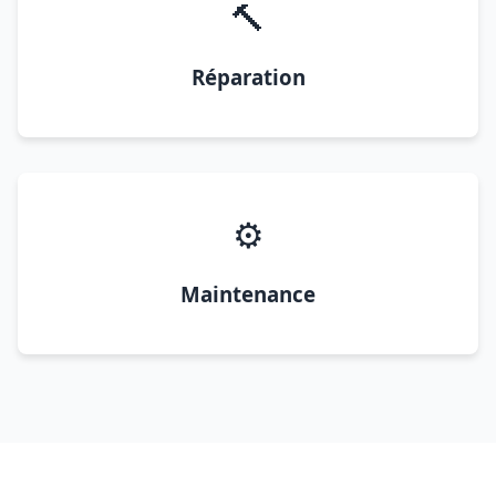
🔨
Réparation
⚙️
Maintenance