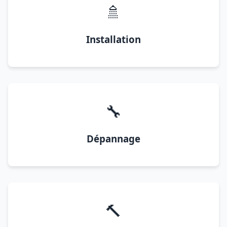
🚿
Installation
🔧
Dépannage
🔨