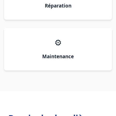
Réparation
⚙️
Maintenance