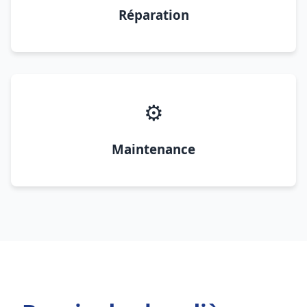
Réparation
⚙️
Maintenance