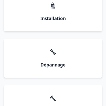
🚿
Installation
🔧
Dépannage
🔨