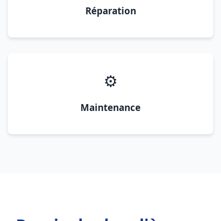
Réparation
⚙️
Maintenance