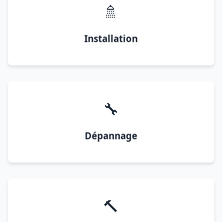
🚿
Installation
🔧
Dépannage
🔨