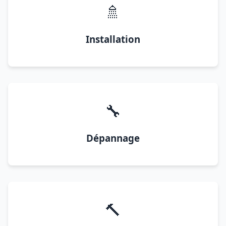
🚿
Installation
🔧
Dépannage
🔨