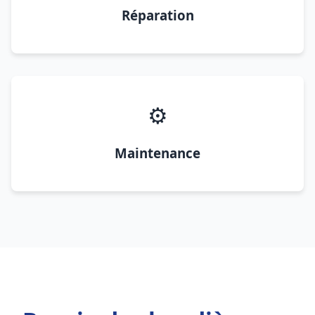
Réparation
⚙️
Maintenance