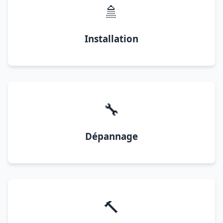
🚿
Installation
🔧
Dépannage
🔨