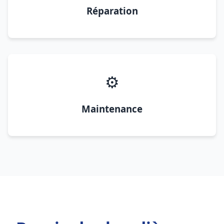
Réparation
⚙️
Maintenance