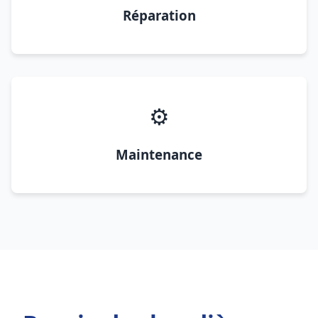
Réparation
⚙️
Maintenance