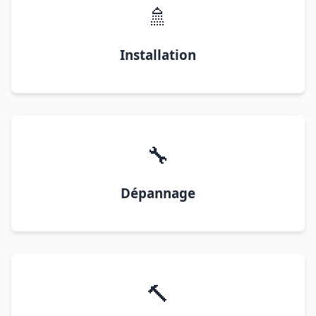
🚿
Installation
🔧
Dépannage
🔨