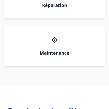
Réparation
⚙️
Maintenance