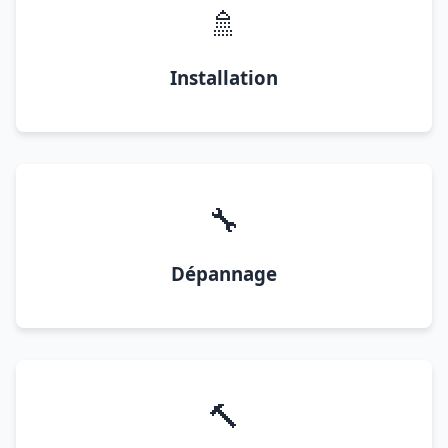
🚿
Installation
🔧
Dépannage
🔨