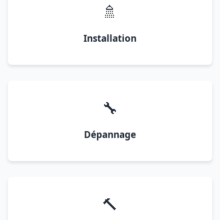
🚿
Installation
🔧
Dépannage
🔨