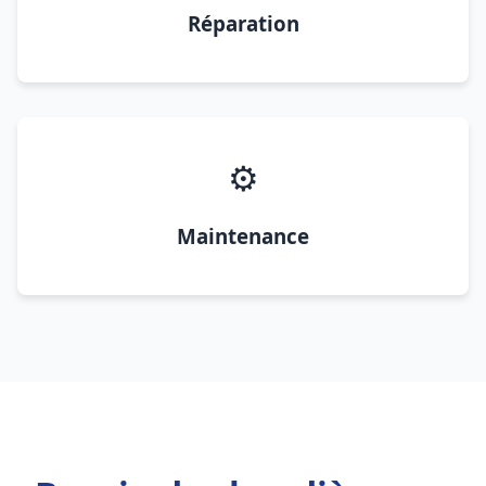
Réparation
⚙️
Maintenance