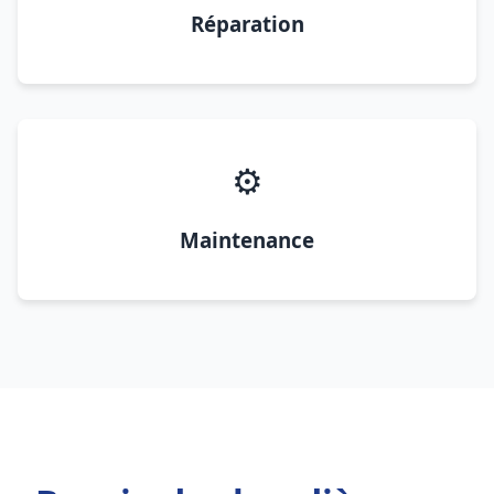
Réparation
⚙️
Maintenance