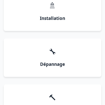
🚿
Installation
🔧
Dépannage
🔨