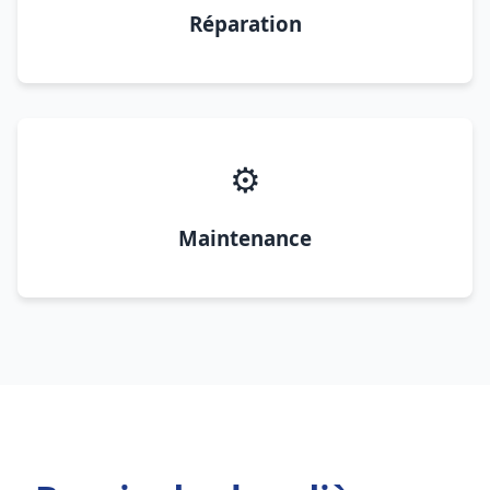
Réparation
⚙️
Maintenance