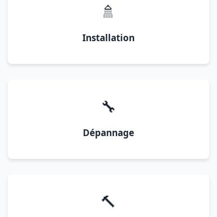
🚿
Installation
🔧
Dépannage
🔨