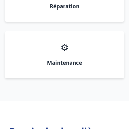
Réparation
⚙️
Maintenance