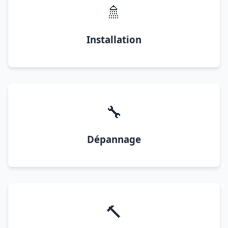
🚿
Installation
🔧
Dépannage
🔨