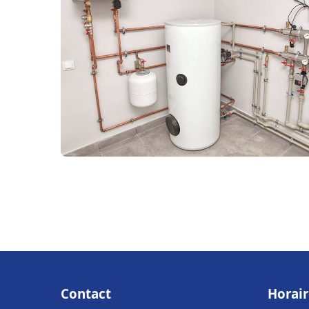
Contact
Horair