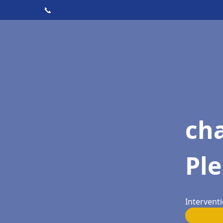
📞
ch
Ple
Interventi