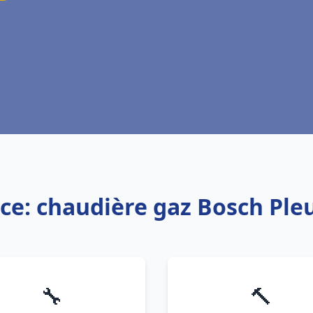
ce: chaudière gaz Bosch Ple
🔧
🔨