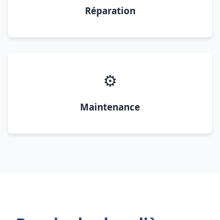
Réparation
⚙️
Maintenance