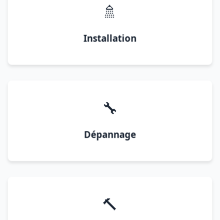
🚿
Installation
🔧
Dépannage
🔨