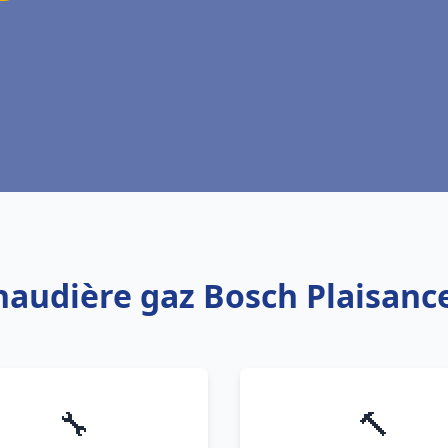
chaudière gaz Bosch Plaisanc
🔧
🔨