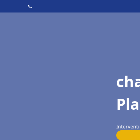
📞
ch
Pl
Interventi