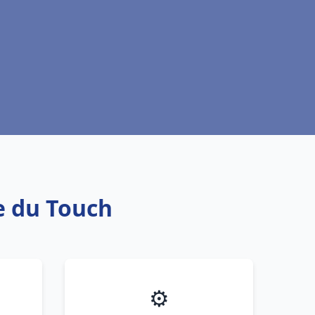
e du Touch
⚙️