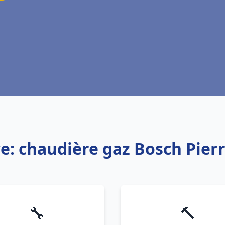
ce: chaudière gaz Bosch Pierr
🔧
🔨