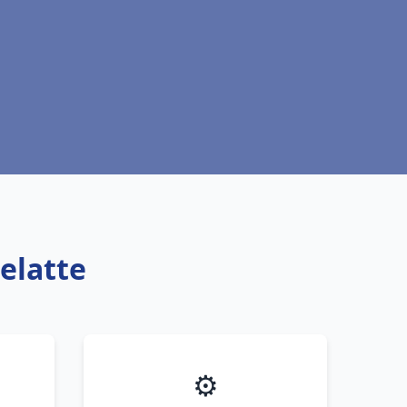
elatte
⚙️