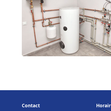
Contact
Horair