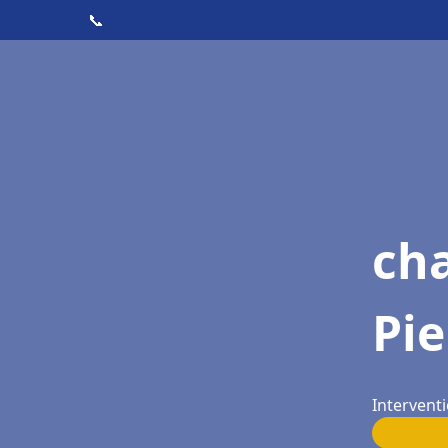
📞
ch
Pie
Interventi