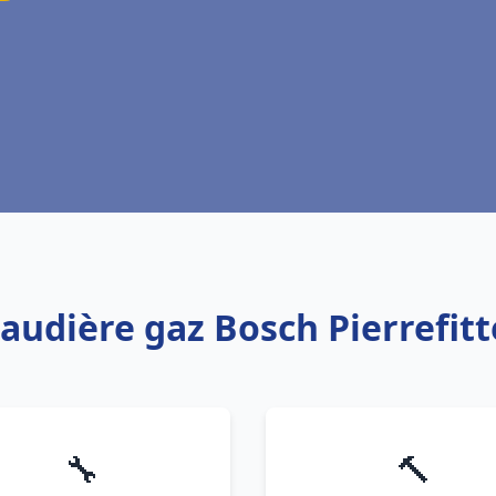
haudière gaz Bosch Pierrefitt
🔧
🔨