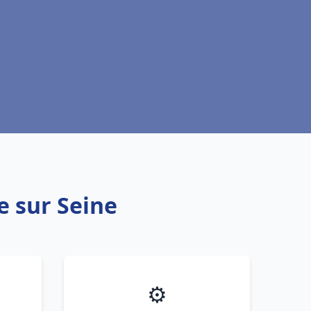
e sur Seine
⚙️