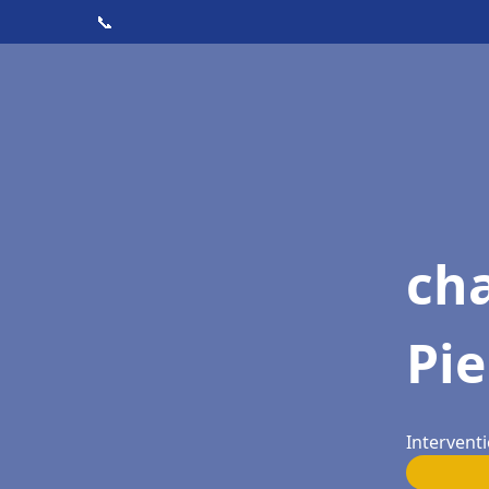
📞
ch
Pie
Interventi