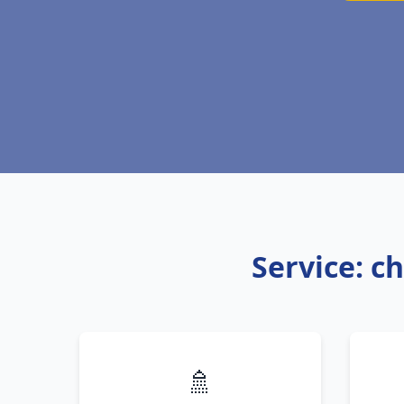
Service: c
🚿