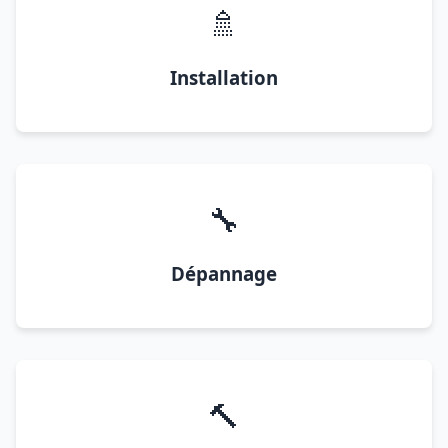
🚿
Installation
🔧
Dépannage
🔨