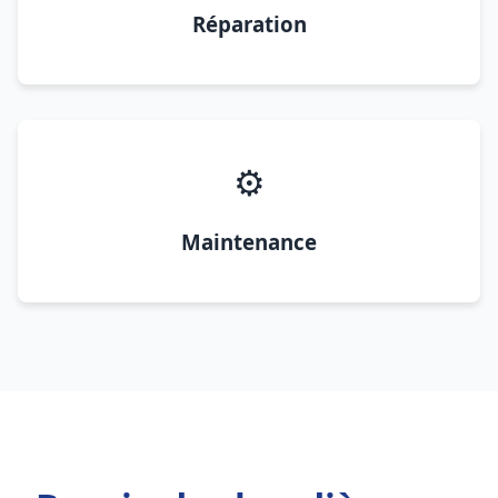
Réparation
⚙️
Maintenance