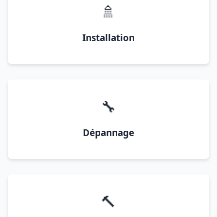
🚿
Installation
🔧
Dépannage
🔨