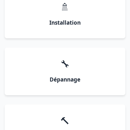
🚿
Installation
🔧
Dépannage
🔨