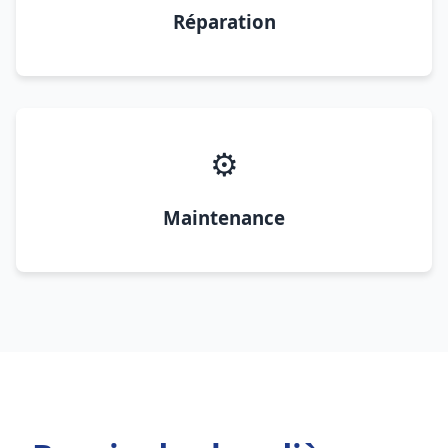
Réparation
⚙️
Maintenance