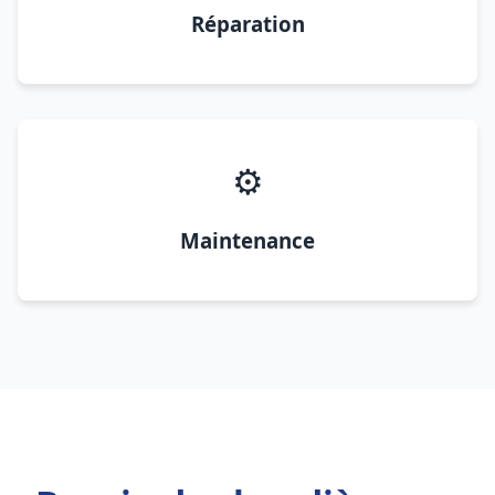
Réparation
⚙️
Maintenance