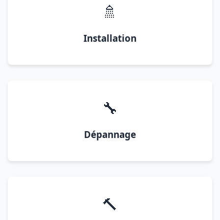
🚿
Installation
🔧
Dépannage
🔨