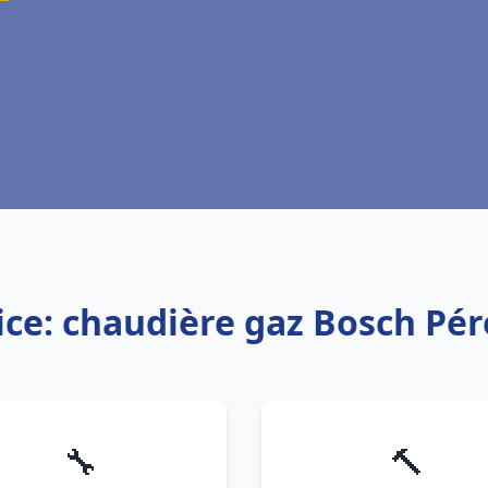
ice: chaudière gaz Bosch Pé
🔧
🔨