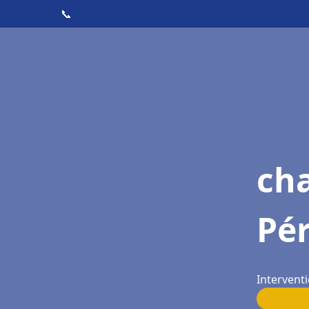
📞
ch
Pé
Intervent