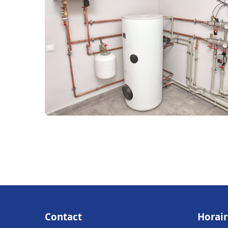
Contact
Horair