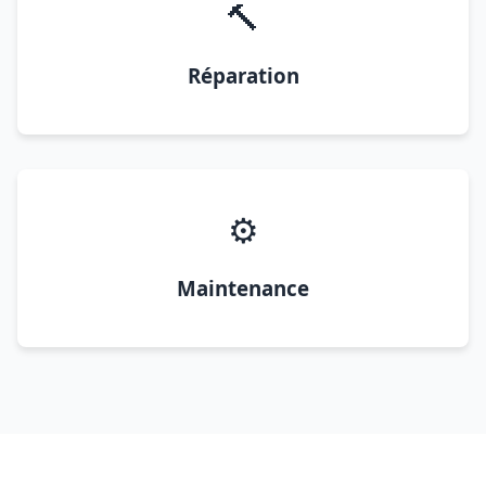
🔨
Réparation
⚙️
Maintenance