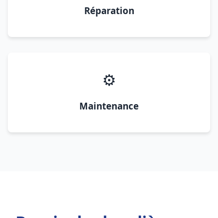
Réparation
⚙️
Maintenance