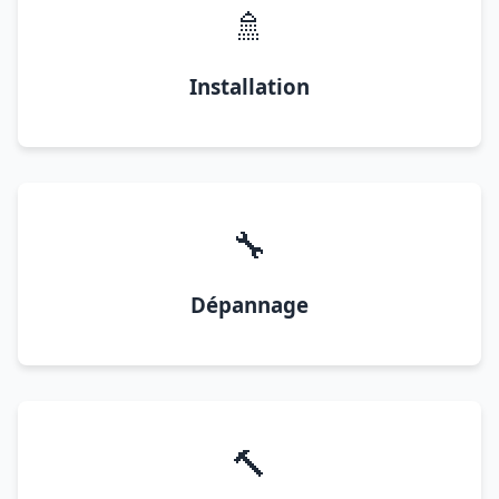
🚿
Installation
🔧
Dépannage
🔨