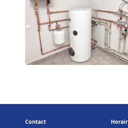
Contact
Horair