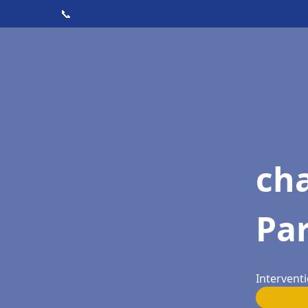
📞
ch
Pa
Intervent