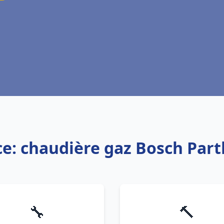
ce: chaudière gaz Bosch Par
🔧
🔨