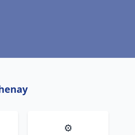
thenay
⚙️