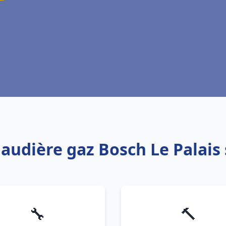
haudière gaz Bosch Le Palais
🔧
🔨