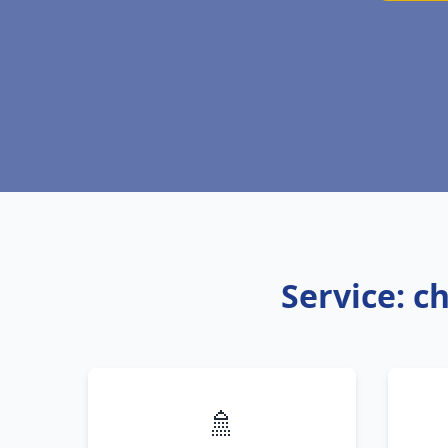
Service: c
🚿