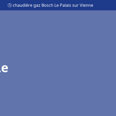
🕒 chaudière gaz Bosch Le Palais sur Vienne
Le