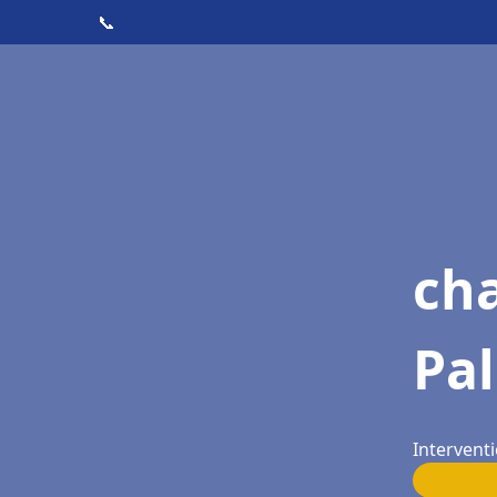
📞
cha
Pal
Interventi