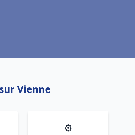
 sur Vienne
⚙️