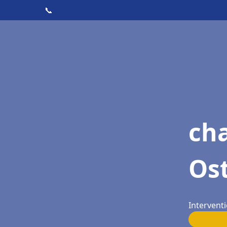
📞
ch
Os
Intervent