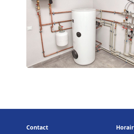
Contact
Horair