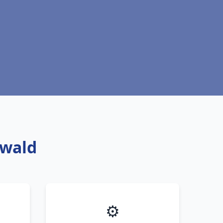
twald
⚙️