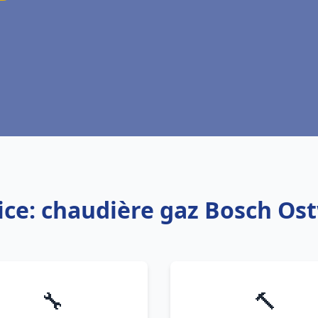
ice: chaudière gaz Bosch Os
🔧
🔨