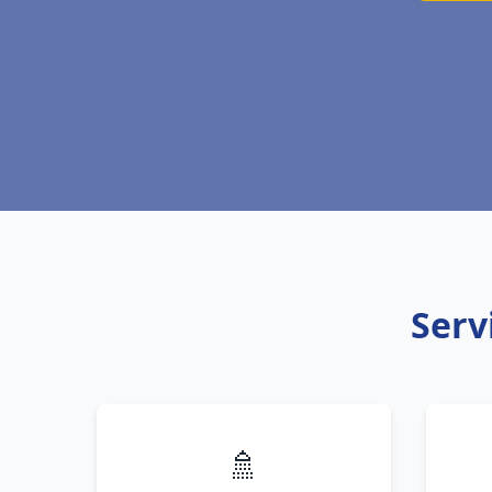
Serv
🚿