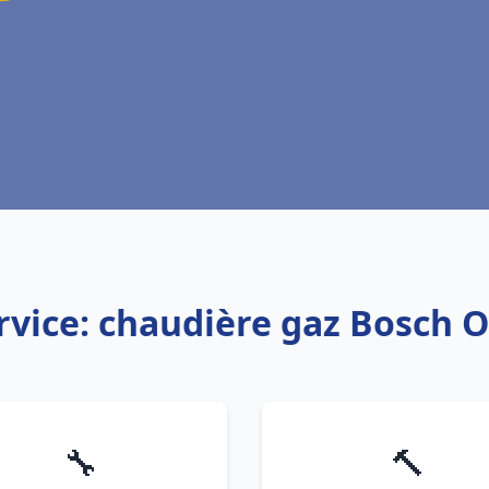
rvice: chaudière gaz Bosch O
🔧
🔨