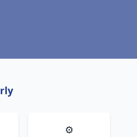
rly
⚙️