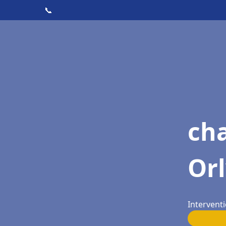
📞
ch
Or
Interventi