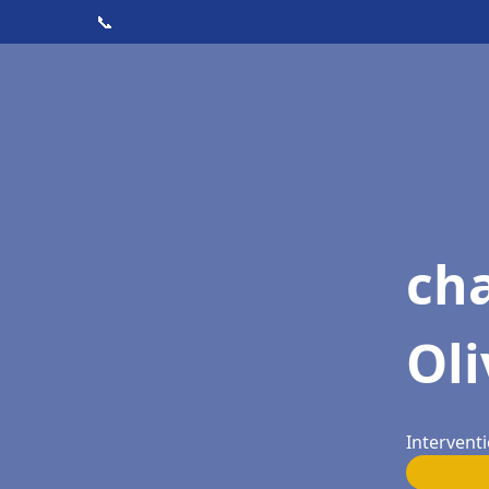
📞
ch
Oli
Interventi