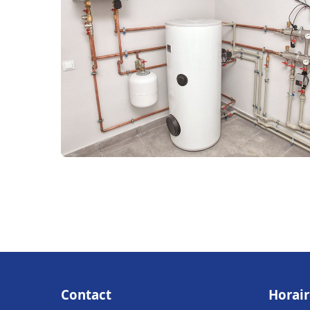
Contact
Horair