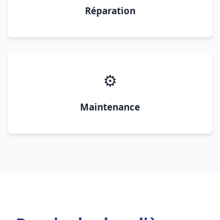
Réparation
⚙️
Maintenance