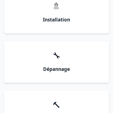
🚿
Installation
🔧
Dépannage
🔨