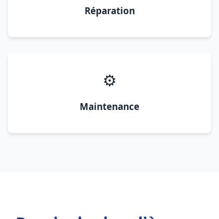
Réparation
⚙️
Maintenance