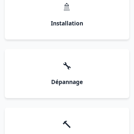
🚿
Installation
🔧
Dépannage
🔨