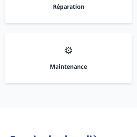
Réparation
⚙️
Maintenance