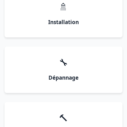
🚿
Installation
🔧
Dépannage
🔨