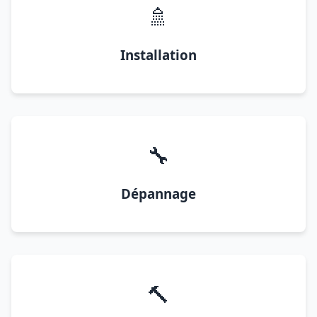
🚿
Installation
🔧
Dépannage
🔨