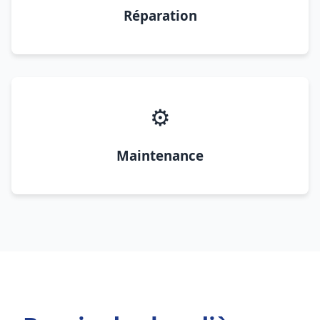
Réparation
⚙️
Maintenance