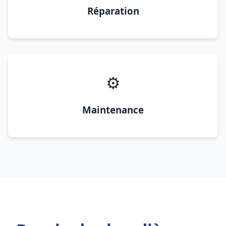
Réparation
⚙️
Maintenance