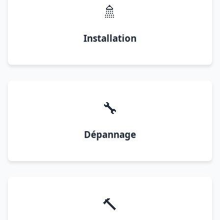
🚿
Installation
🔧
Dépannage
🔨