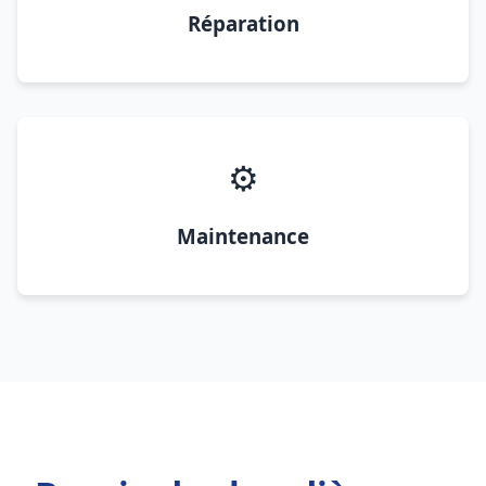
Réparation
⚙️
Maintenance