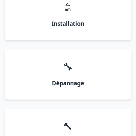
🚿
Installation
🔧
Dépannage
🔨