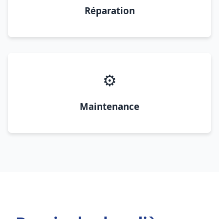
Réparation
⚙️
Maintenance