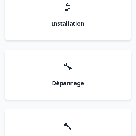
🚿
Installation
🔧
Dépannage
🔨