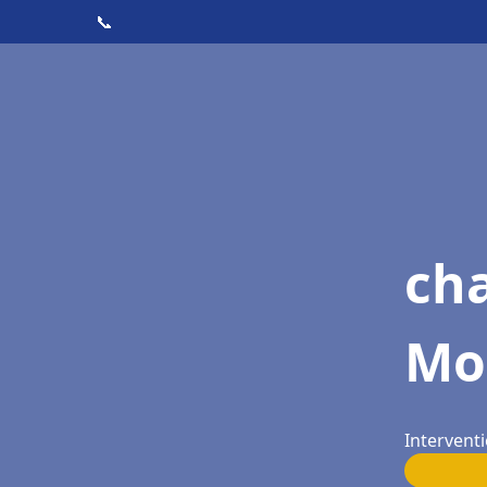
📞
ch
Mo
Intervent