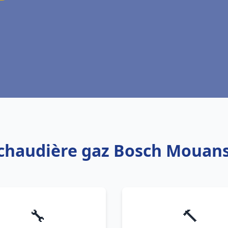
 chaudière gaz Bosch Mouan
🔧
🔨