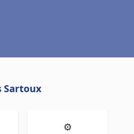
s Sartoux
⚙️