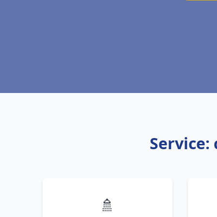
Service:
🚿