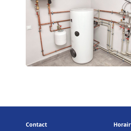
Contact
Horair