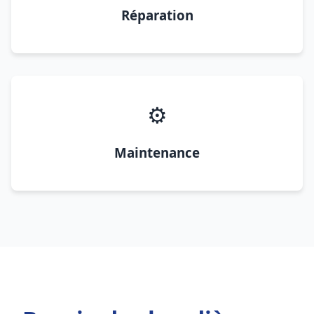
Réparation
⚙️
Maintenance