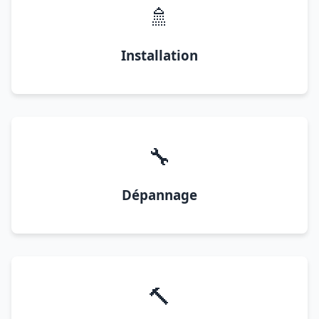
🚿
Installation
🔧
Dépannage
🔨