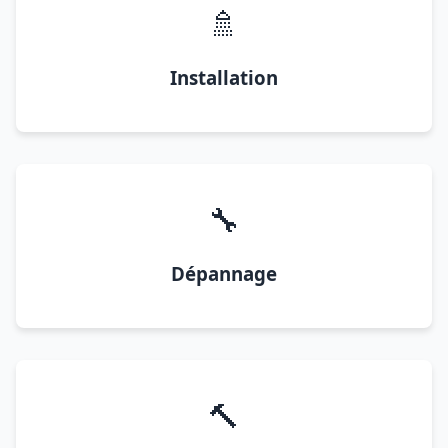
🚿
Installation
🔧
Dépannage
🔨