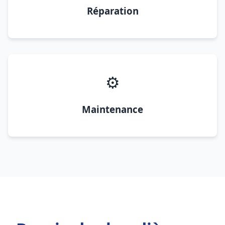
Réparation
⚙️
Maintenance