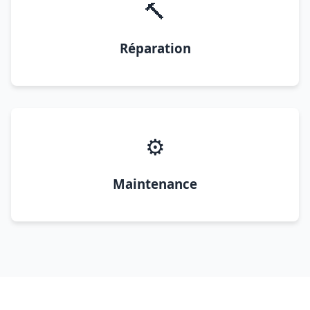
🔨
Réparation
⚙️
Maintenance