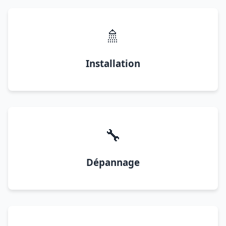
🚿
Installation
🔧
Dépannage