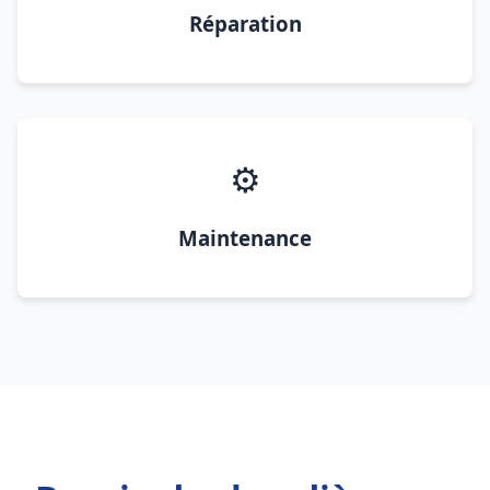
Réparation
⚙️
Maintenance