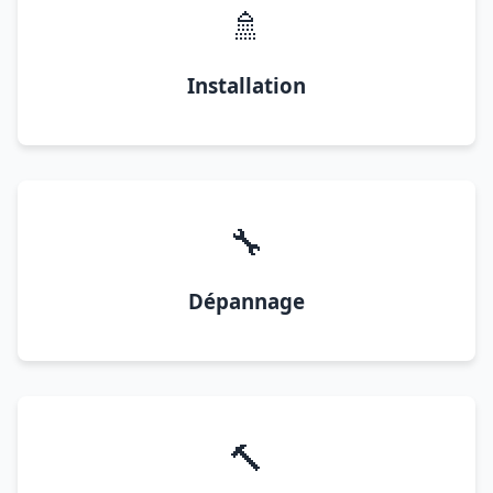
🚿
Installation
🔧
Dépannage
🔨